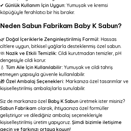
✔
Günlük Kullanım İçin Uygun:
Yumuşak ve kremsi
köpüğüyle ferahlatıcı bir his bırakır.
Neden Sabun Fabrikam Baby K Sabun?
🌿
Doğal İçeriklerle Zenginleştirilmiş Formül:
Hassas
ciltlere uygun, bitkisel yağlarla desteklenmiş özel sabun.
🧼
Nazik ve Etkili Temizlik:
Cildi kurutmadan temizler, pH
dengesiyle cildi korur.
💧
Tüm Aile İçin Kullanılabilir:
Yumuşak ve cildi tahriş
etmeyen yapısıyla güvenle kullanılabilir.
🎁
Özel Ambalaj Seçenekleri:
Markanıza özel tasarımlar ve
kişiselleştirilmiş ambalajlarla sunulabilir.
Siz de markanıza özel
Baby K Sabun
üretmek ister misiniz?
Sabun Fabrikam
olarak, ihtiyacınıza özel formüller
geliştiriyor ve dilediğiniz ambalaj seçenekleriyle
kişiselleştirilmiş üretim yapıyoruz.
Şimdi bizimle iletişime
geçin ve farkınızı ortaya koyun!