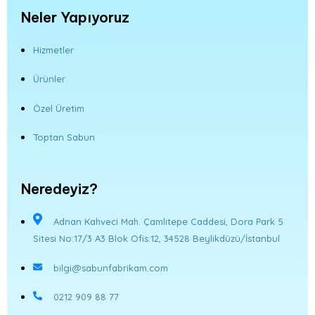
Neler Yapıyoruz
Hizmetler
Ürünler
Özel Üretim
Toptan Sabun
Neredeyiz?
Adnan Kahveci Mah. Çamlıtepe Caddesi, Dora Park 5
Sitesi No:17/3 A3 Blok Ofis:12, 34528 Beylikdüzü/İstanbul
bilgi@sabunfabrikam.com
0212 909 88 77