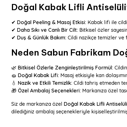
Doğal Kabak Lifli Antiselül
✔
Doğal Peeling & Masaj Etkisi:
Kabak lifi ile cil
✔
Daha Sıkı ve Canlı Bir Cilt:
Bitkisel özler sayesi
✔
Duş & Günlük Bakım:
Cildi nazikçe temizler ve f
Neden Sabun Fabrikam Doğa
🌿
Bitkisel Özlerle Zenginleştirilmiş Formül:
Cildi
🧽
Doğal Kabak Lifi:
Masaj etkisiyle kan dolaşımını
💧
Nazik ve Etkili Temizlik:
Cildi tahriş etmeden tem
🎁
Özel Ambalaj Seçenekleri:
Markanıza özel tasar
Siz de markanıza özel
Doğal Kabak Lifli Antiselül
dilediğiniz ambalaj seçenekleriyle kişiselleştirilm