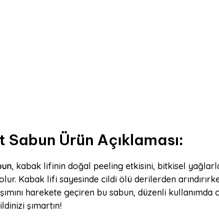
it Sabun Ürün Açıklaması:
bun
, kabak lifinin doğal peeling etkisini, bitkisel yağla
r. Kabak lifi sayesinde cildi ölü derilerden arındırırken
şımını harekete geçiren bu sabun, düzenli kullanımda ci
ldinizi şımartın!