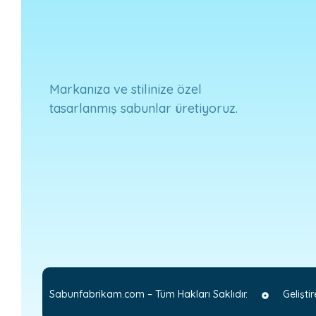
Markanıza ve stilinize özel
tasarlanmış sabunlar üretiyoruz.
Sabunfabrikam.com – Tüm Hakları Saklıdır.
Gelişt