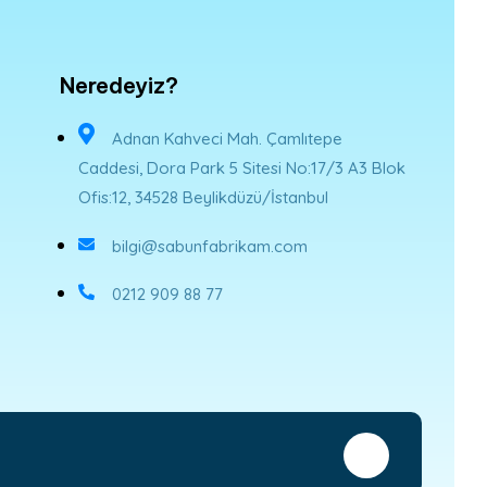
Neredeyiz?
Adnan Kahveci Mah. Çamlıtepe
Caddesi, Dora Park 5 Sitesi No:17/3 A3 Blok
Ofis:12, 34528 Beylikdüzü/İstanbul
bilgi@sabunfabrikam.com
0212 909 88 77