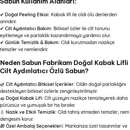
Sabun Kullanım Alanları:
✔
Doğal Peeling Etkisi:
Kabak lifi ile cildi ölü derilerden
arındırır.
✔
Cilt Aydınlatıcı Bakım:
Bitkisel özler ile cilt tonunu
eşitlemeye ve parlaklık kazandırmaya yardımcı olur.
✔
Günlük Temizlik & Bakım:
Cildi kurutmadan nazikçe
temizler ve nemlendirir.
Neden Sabun Fabrikam Doğal Kabak Lifli
Cilt Aydınlatıcı Özlü Sabun?
🌿
Cilt Aydınlatıcı Bitkisel İçerikler:
Cildin doğal parlaklığını
destekleyen bitkisel özlerle zenginleştirilmiştir.
🧽
Doğal Kabak Lifi:
Cilt yüzeyini nazikçe temizleyerek daha
pürüzsüz ve yumuşak bir his bırakır.
💧
Nazik ve Etkili Temizlik:
Cildi tahriş etmeden temizler, nem
dengesini korur.
🎁
Özel Ambalaj Seçenekleri:
Markanıza özel tasarımlar ve