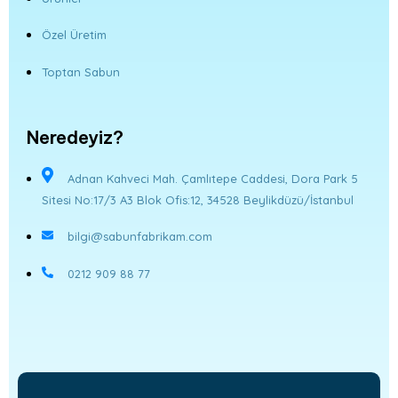
Özel Üretim
Toptan Sabun
Neredeyiz?
Adnan Kahveci Mah. Çamlıtepe Caddesi, Dora Park 5
Sitesi No:17/3 A3 Blok Ofis:12, 34528 Beylikdüzü/İstanbul
bilgi@sabunfabrikam.com
0212 909 88 77