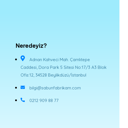
Neredeyiz?
Adnan Kahveci Mah. Çamlıtepe
Caddesi, Dora Park 5 Sitesi No:17/3 A3 Blok
Ofis:12, 34528 Beylikdüzü/İstanbul
bilgi@sabunfabrikam.com
0212 909 88 77