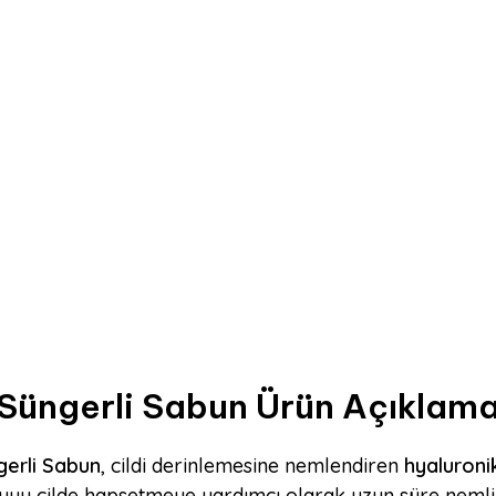
 Süngerli Sabun Ürün Açıklama
gerli Sabun
, cildi derinlemesine nemlendiren
hyaluronik
suyu cilde hapsetmeye yardımcı olarak uzun süre neml