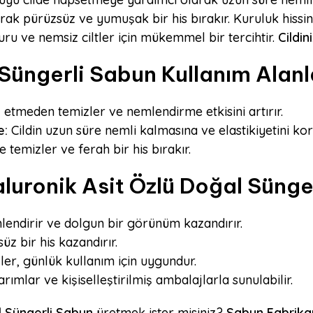
rarak pürüzsüz ve yumuşak bir his bırakır. Kuruluk hissin
ru ve nemsiz ciltler için mükemmel bir tercihtir.
Cildin
Süngerli Sabun Kullanım Alanla
ş etmeden temizler ve nemlendirme etkisini artırır.
e:
Cildin uzun süre nemli kalmasına ve elastikiyetini ko
e temizler ve ferah bir his bırakır.
uronik Asit Özlü Doğal Sünge
lendirir ve dolgun bir görünüm kazandırır.
z bir his kazandırır.
er, günlük kullanım için uygundur.
ımlar ve kişiselleştirilmiş ambalajlarla sunulabilir.
l Süngerli Sabun
üretmek ister misiniz?
Sabun Fabrik