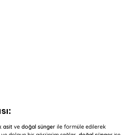
sı:
 asit
ve
doğal sünger
ile formüle edilerek
i ve dolgun bir görünüm sağlar,
doğal sünger
ise