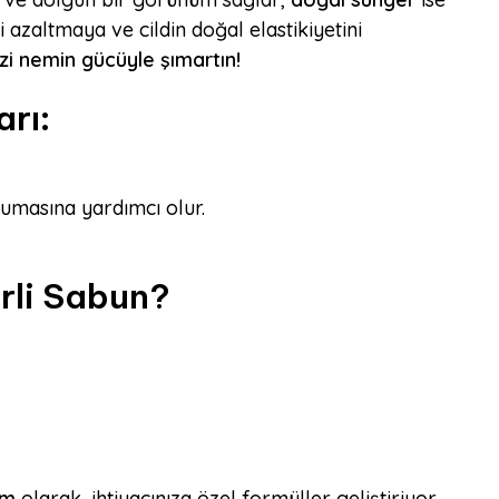
i azaltmaya ve cildin doğal elastikiyetini
izi nemin gücüyle şımartın!
rı:
rumasına yardımcı olur.
rli Sabun?
am
olarak, ihtiyacınıza özel formüller geliştiriyor