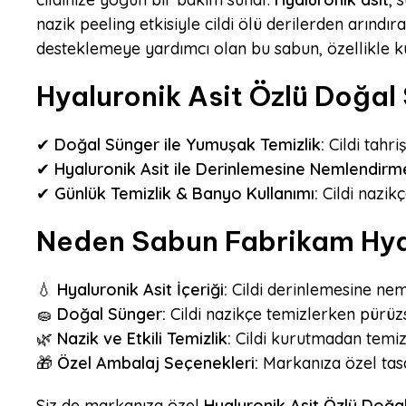
nazik peeling etkisiyle cildi ölü derilerden arındı
desteklemeye yardımcı olan bu sabun, özellikle ku
Hyaluronik Asit Özlü Doğal 
✔
Doğal Sünger ile Yumuşak Temizlik:
Cildi tahri
✔
Hyaluronik Asit ile Derinlemesine Nemlendirm
✔
Günlük Temizlik & Banyo Kullanımı:
Cildi nazikç
Neden Sabun Fabrikam Hyal
💧
Hyaluronik Asit İçeriği:
Cildi derinlemesine nem
🧽
Doğal Sünger:
Cildi nazikçe temizlerken pürüzsü
🌿
Nazik ve Etkili Temizlik:
Cildi kurutmadan temizl
🎁
Özel Ambalaj Seçenekleri:
Markanıza özel tasar
Siz de markanıza özel
Hyaluronik Asit Özlü Doğa