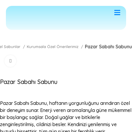
letişim
Pazar Sabahı Sabunu
el Sabunlar
Kurumsala Özel Önerilerimiz
Click to enlarge
Pazar Sabahı Sabunu
Pazar Sabahı Sabunu, haftanın yorgunluğunu arındıran özel
bir deneyim sunar. Enerji veren aromalarıyla güne mükemmel
bir başlangıç sağlar. Doğal yağlar ve bitkilerle
zenginleştirilmiş, cildinizi besler. Kendinizi yenilenmiş ve
huzurlu hissettirir, tüm gün süren bir ferahlık verir.