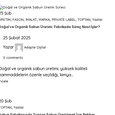
25
Şub
,
,
,
,
,
,
ÜRETİM
FASON
İMALAT
MARKA
PRIVATE LABEL
TOPTAN
Yazılar
Doğal ve Organik Sabun Üretimi: Fabrikada Süreç Nasıl İşler?
25 Şubat 2025
Yazar
Adapte Dijital
0
comments
Doğal ve organik sabun üretimi, yüksek kaliteli
hammaddelerin özenle seçildiği, kimya...
İncele
20
Şub
,
TOPTAN
Yazılar
Sabun Fabrikasında Toptan Sabun Ürettirmek İçin Rehber