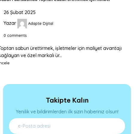
26 Şubat 2025
Yazar
Adapte Dijital
0
comments
Toptan sabun ürettirmek, işletmeler için maliyet avantajı
sağlayan ve özel markalı ür...
İncele
Takipte Kalın
Yenilik ve bildirimlerden ilk sizin haberiniz olsun!