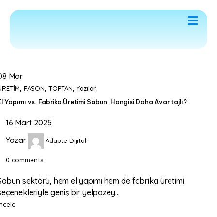
letişim
08
Mar
,
,
,
ÜRETİM
FASON
TOPTAN
Yazılar
El Yapımı vs. Fabrika Üretimi Sabun: Hangisi Daha Avantajlı?
16 Mart 2025
Yazar
Adapte Dijital
0
comments
Sabun sektörü, hem el yapımı hem de fabrika üretimi
seçenekleriyle geniş bir yelpazey...
İncele