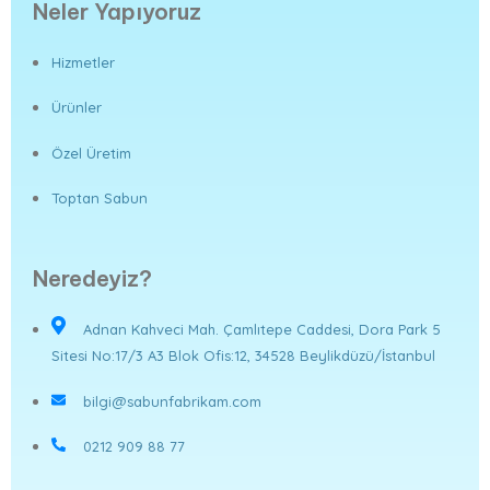
Neler Yapıyoruz
Hizmetler
Ürünler
Özel Üretim
Toptan Sabun
Neredeyiz?
Adnan Kahveci Mah. Çamlıtepe Caddesi, Dora Park 5
Sitesi No:17/3 A3 Blok Ofis:12, 34528 Beylikdüzü/İstanbul
bilgi@sabunfabrikam.com
0212 909 88 77